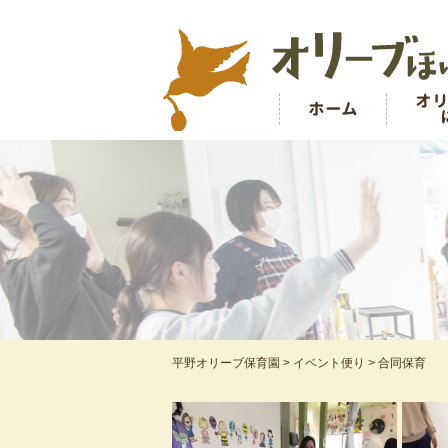
オ
ホーム
平野オリーブ保育園
>
イベント便り
>
合同保育