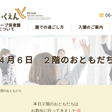
リーブ保育園
園での過ごし方
入園のご案内
について
４月６日 ２階のおともだ
２階のおともだち
本日２階のおともだちは
お散歩に行ってきました