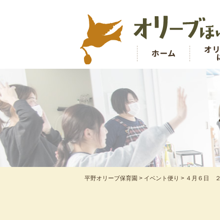
オ
ホーム
平野オリーブ保育園
>
イベント便り
>
４月６日 