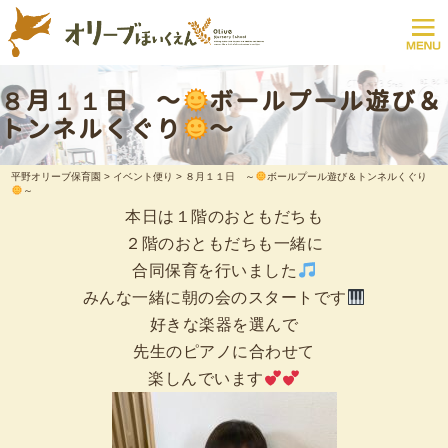
８月１１日 ～
ボールプール遊び＆
トンネルくぐり
～
平野オリーブ保育園
>
イベント便り
>
８月１１日 ～
ボールプール遊び＆トンネルくぐり
～
本日は１階のおともだちも
２階のおともだちも一緒に
合同保育を行いました
みんな一緒に朝の会のスタートです
好きな楽器を選んで
先生のピアノに合わせて
楽しんでいます